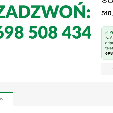
510
✅
P
📞 A
odpo
tele
698
IS