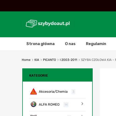
Strona główna
O nas
Regulamin
Home
KIA
PICANTO
I 2003-2011
SZYBA CZOŁOWA KIA – P
KATEGORIE
Akcesoria/Chemia
3
ALFA ROMEO
14