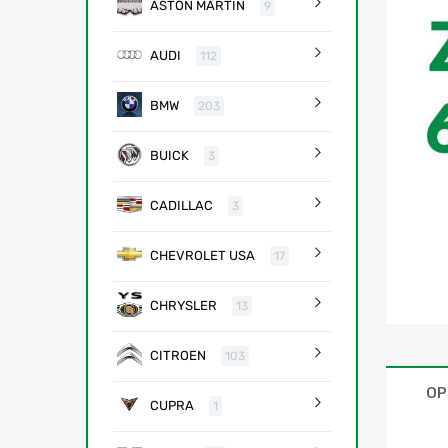
ASTON MARTIN
9
AUDI
112
BMW
203
BUICK
3
CADILLAC
3
CHEVROLET USA
17
CHRYSLER
13
CITROEN
103
OP
CUPRA
1