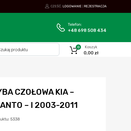
CZEŚĆ.
LOGOWANIE
REJESTRACJA
|
Telefon:
+48 698 508 434
Koszyk
0
0,00
zł
YBA CZOŁOWA KIA –
ANTO – I 2003-2011
duktu: 5338