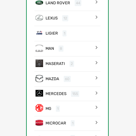
LAND ROVER
44
LEXUS
12
LIGIER
1
MAN
8
MASERATI
2
MAZDA
60
MERCEDES
155
MG
1
MICROCAR
1