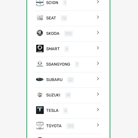
SCION
1
SEAT
73
SKODA
100
SMART
5
SSANGYONG
7
SUBARU
22
SUZUKI
19
TESLA
4
TOYOTA
125