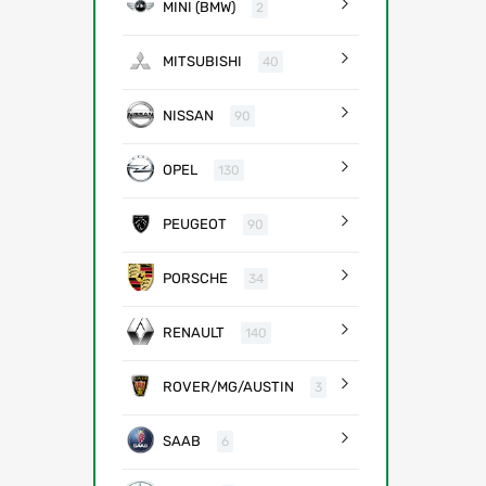
MINI (BMW)
2
MITSUBISHI
40
NISSAN
90
OPEL
130
PEUGEOT
90
PORSCHE
34
RENAULT
140
ROVER/MG/AUSTIN
3
SAAB
6