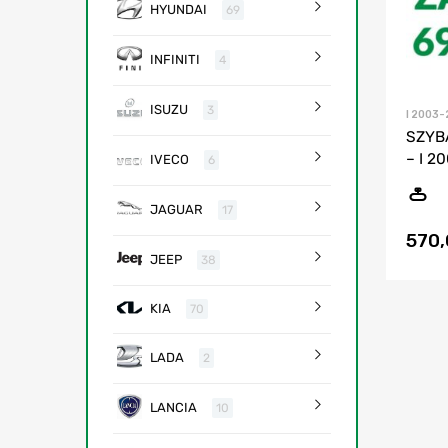
HYUNDAI
69
INFINITI
4
ISUZU
3
I 2003-
SZYB
– I 2
IVECO
6
JAGUAR
17
570
JEEP
38
KIA
70
LADA
2
LANCIA
10