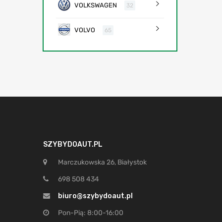
VOLKSWAGEN
32
VOLVO
65
SZYBYDOAUT.PL
Marczukowska 26, Białystok
698 508 434
biuro@szybydoaut.pl
Pon-Pią: 8:00-16:00