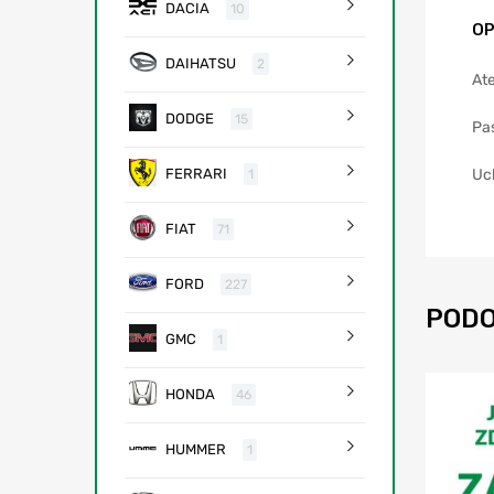
DACIA
10
OP
DAIHATSU
2
Ate
DODGE
15
Pa
Uc
FERRARI
1
FIAT
71
FORD
227
PODO
GMC
1
HONDA
46
HUMMER
1