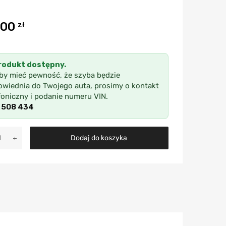
,00
zł
rodukt dostępny.
by mieć pewność, że szyba będzie
wiednia do Twojego auta, prosimy o kontakt
foniczny i podanie numeru VIN.
 508 434
A
Dodaj do koszyka
l
t
e
r
n
a
t
i