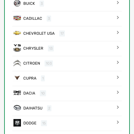
BUICK
3
CADILLAC
3
CHEVROLET USA
17
CHRYSLER
13
CITROEN
103
CUPRA
1
DACIA
10
DAIHATSU
2
DODGE
15