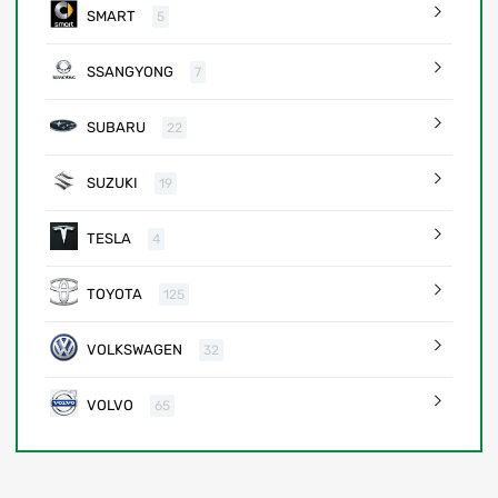
SMART
5
SSANGYONG
7
SUBARU
22
SUZUKI
19
TESLA
4
TOYOTA
125
VOLKSWAGEN
32
VOLVO
65