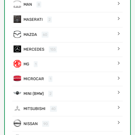
MAN
8
MASERATI
2
MAZDA
60
MERCEDES
155
MG
1
MICROCAR
1
MINI (BMW)
2
MITSUBISHI
40
NISSAN
90