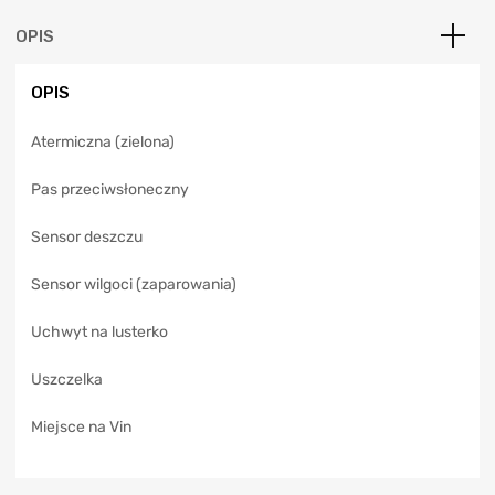
n
a
OPIS
t
i
OPIS
v
e
Atermiczna (zielona)
:
Pas przeciwsłoneczny
Sensor deszczu
Sensor wilgoci (zaparowania)
Uchwyt na lusterko
Uszczelka
Miejsce na Vin