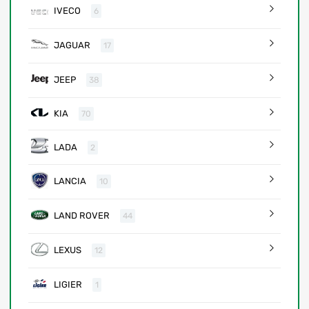
IVECO
6
JAGUAR
17
JEEP
38
KIA
70
LADA
2
LANCIA
10
LAND ROVER
44
LEXUS
12
LIGIER
1