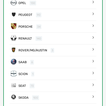
OPEL
130
PEUGEOT
90
PORSCHE
34
RENAULT
140
ROVER/MG/AUSTIN
3
SAAB
6
SCION
1
SEAT
73
SKODA
100