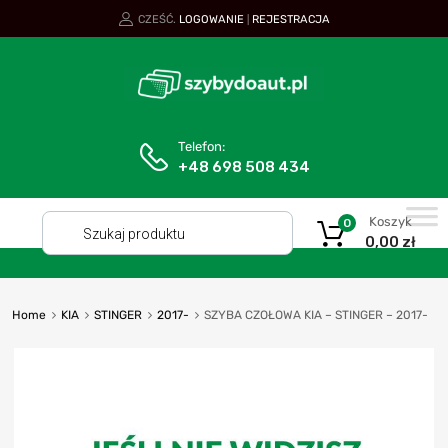
CZEŚĆ.
LOGOWANIE
REJESTRACJA
|
Telefon:
+48 698 508 434
Koszyk
0
0,00
zł
Home
KIA
STINGER
2017-
SZYBA CZOŁOWA KIA – STINGER – 2017-