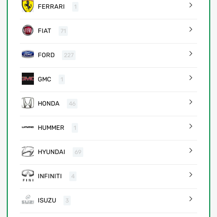
FERRARI
1
FIAT
71
FORD
227
GMC
1
HONDA
46
HUMMER
1
HYUNDAI
69
INFINITI
4
ISUZU
3