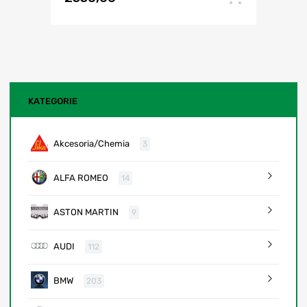
KATEGORIE
Akcesoria/Chemia
3
ALFA ROMEO
14
ASTON MARTIN
9
AUDI
112
BMW
203