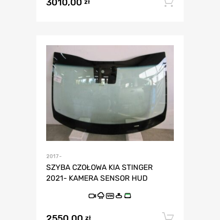
3010,00
Dodaj 
zł
2017-
SZYBA CZOŁOWA KIA STINGER
2021- KAMERA SENSOR HUD
VIN
2550,00
Dodaj 
zł