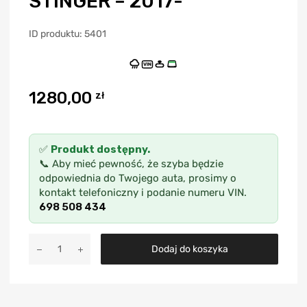
STINGER – 2017-
ID produktu: 5401
VIN
1280,00
zł
✅
Produkt dostępny.
📞 Aby mieć pewność, że szyba będzie
odpowiednia do Twojego auta, prosimy o
kontakt telefoniczny i podanie numeru VIN.
698 508 434
A
Dodaj do koszyka
l
t
e
r