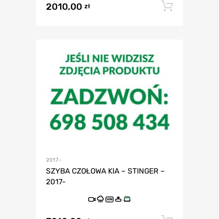
2010,00
Dodaj 
zł
2017-
SZYBA CZOŁOWA KIA – STINGER –
2017-
VIN