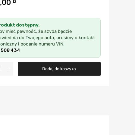
,00
zł
rodukt dostępny.
by mieć pewność, że szyba będzie
wiednia do Twojego auta, prosimy o kontakt
foniczny i podanie numeru VIN.
 508 434
A
Dodaj do koszyka
l
t
e
r
n
a
t
i
v
e
: