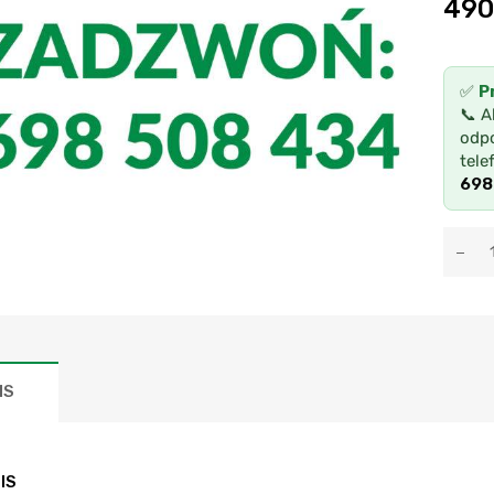
490
✅
P
📞 A
odpo
tele
698
IS
IS