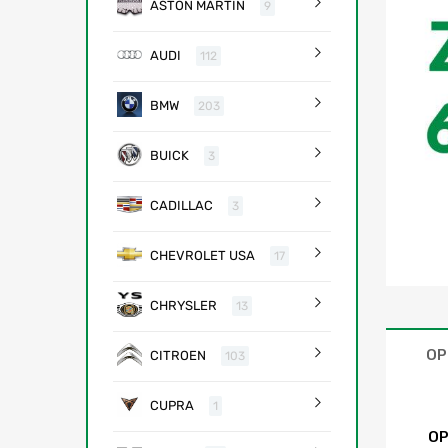
ASTON MARTIN
9
AUDI
112
BMW
203
BUICK
3
CADILLAC
3
CHEVROLET USA
17
CHRYSLER
13
OP
CITROEN
103
CUPRA
1
OP