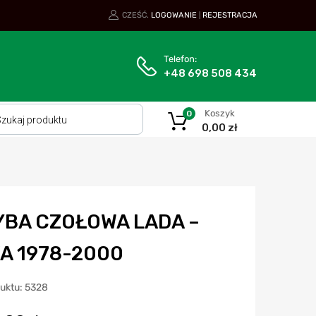
CZEŚĆ.
LOGOWANIE
REJESTRACJA
|
Telefon:
+48 698 508 434
Koszyk
0
0,00
zł
YBA CZOŁOWA LADA –
VA 1978-2000
duktu: 5328