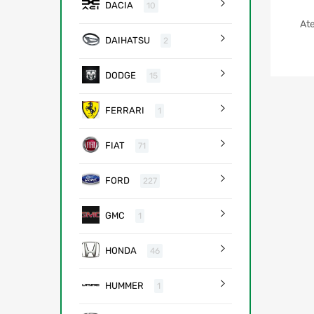
DACIA
10
Ate
DAIHATSU
2
DODGE
15
FERRARI
1
FIAT
71
FORD
227
GMC
1
HONDA
46
HUMMER
1