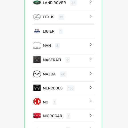
LAND ROVER
44
LEXUS
12
LIGIER
1
MAN
8
MASERATI
2
MAZDA
60
MERCEDES
155
MG
1
MICROCAR
1