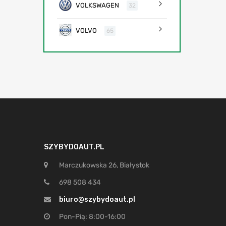
VOLKSWAGEN
32
VOLVO
65
SZYBYDOAUT.PL
Marczukowska 26, Białystok
698 508 434
biuro@szybydoaut.pl
Pon-Pią: 8:00-16:00