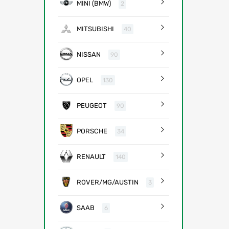
MINI (BMW)
2
MITSUBISHI
40
NISSAN
90
OPEL
130
PEUGEOT
90
PORSCHE
34
RENAULT
140
ROVER/MG/AUSTIN
3
SAAB
6