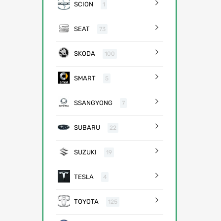
SCION
1
SEAT
73
SKODA
100
SMART
5
SSANGYONG
7
SUBARU
22
SUZUKI
19
TESLA
4
TOYOTA
125