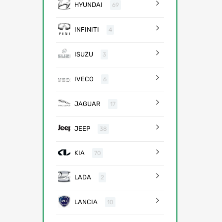
HYUNDAI
69
INFINITI
4
ISUZU
3
IVECO
6
JAGUAR
17
JEEP
38
KIA
70
LADA
2
LANCIA
10