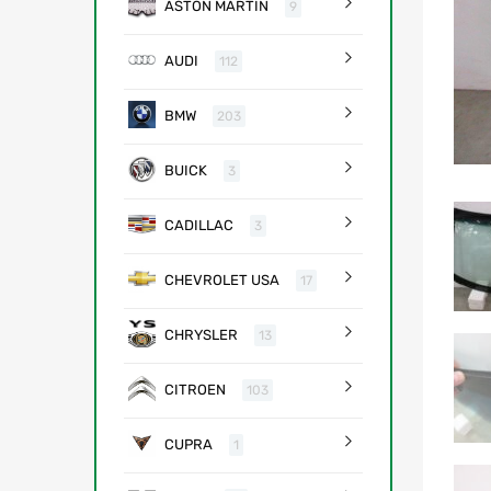
ASTON MARTIN
9
AUDI
112
BMW
203
BUICK
3
CADILLAC
3
CHEVROLET USA
17
CHRYSLER
13
CITROEN
103
CUPRA
1