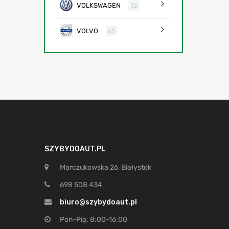
VOLKSWAGEN
32
VOLVO
65
SZYBYDOAUT.PL
Marczukowska 26, Białystok
698 508 434
biuro@szybydoaut.pl
Pon-Pią: 8:00-16:00