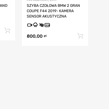
F44 GRAN COUPE 2019-
RAND
SZYBA CZOŁOWA BMW 2 GRAN
COUPE F44 2019- KAMERA
SENSOR AKUSTYCZNA
VIN
Dodaj do koszyka
800,00
Dodaj do
zł