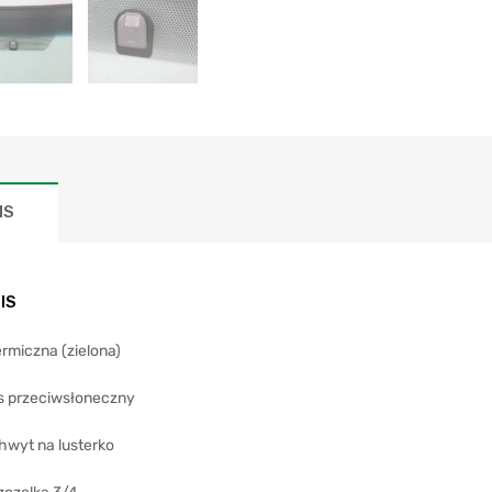
IS
IS
rmiczna (zielona)
s przeciwsłoneczny
hwyt na lusterko