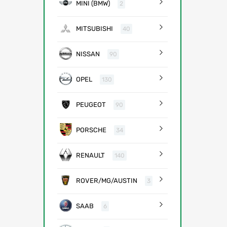
MINI (BMW)
2
MITSUBISHI
40
NISSAN
90
OPEL
130
PEUGEOT
90
PORSCHE
34
RENAULT
140
ROVER/MG/AUSTIN
3
SAAB
6