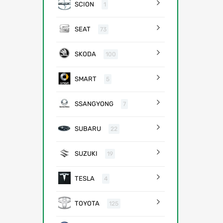
SCION
1
SEAT
73
SKODA
100
SMART
5
SSANGYONG
7
SUBARU
22
SUZUKI
19
TESLA
4
TOYOTA
125