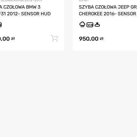
1 SEDAN/KOMBI 2012-2019
2016-
A CZOŁOWA BMW 3
SZYBA CZOŁOWA JEEP G
F31 2012- SENSOR HUD
CHEROKEE 2016- SENSOR
N
VIN
0,00
950,00
Dodaj do koszyka
zł
zł