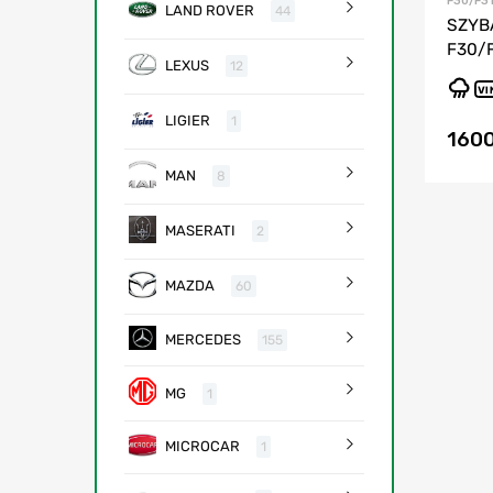
F30/F3
LAND ROVER
44
SZYB
F30/
LEXUS
12
VI
LIGIER
1
160
MAN
8
MASERATI
2
MAZDA
60
MERCEDES
155
MG
1
MICROCAR
1