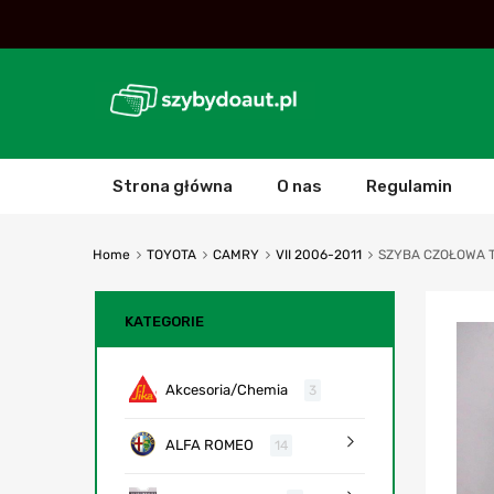
Strona główna
O nas
Regulamin
Home
TOYOTA
CAMRY
VII 2006-2011
SZYBA CZOŁOWA 
KATEGORIE
Akcesoria/Chemia
3
ALFA ROMEO
14