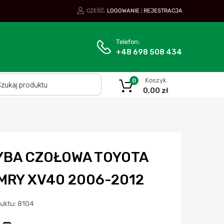
CZEŚĆ.
LOGOWANIE
REJESTRACJA
|
Telefon:
+48 698 508 434
Koszyk
0
0,00
zł
YBA CZOŁOWA TOYOTA
MRY XV40 2006-2012
duktu: 8104