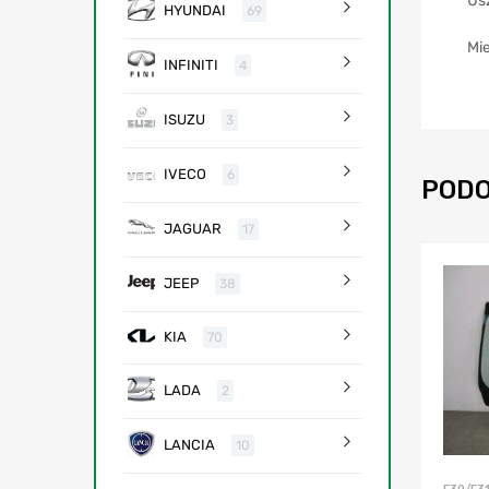
Us
HYUNDAI
69
Mie
INFINITI
4
ISUZU
3
IVECO
6
PODO
JAGUAR
17
JEEP
38
KIA
70
LADA
2
LANCIA
10