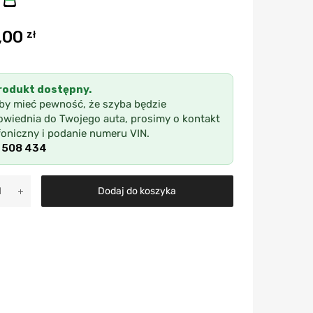
,00
zł
rodukt dostępny.
by mieć pewność, że szyba będzie
wiednia do Twojego auta, prosimy o kontakt
foniczny i podanie numeru VIN.
 508 434
A
Dodaj do koszyka
l
t
e
r
n
a
t
i