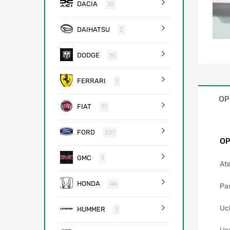
DACIA
10
DAIHATSU
2
DODGE
15
FERRARI
1
OP
FIAT
71
FORD
227
OP
GMC
1
Ate
HONDA
46
Pa
Uc
HUMMER
1