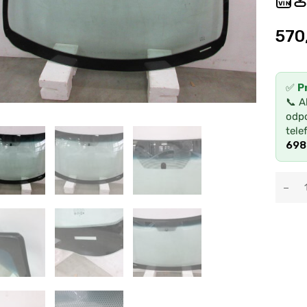
VIN
570
✅
P
📞 A
odpo
tele
698