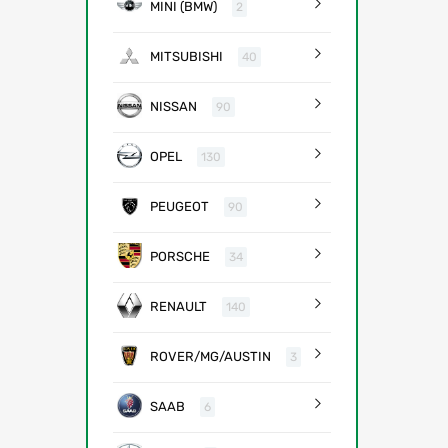
MINI (BMW)
2
MITSUBISHI
40
NISSAN
90
OPEL
130
PEUGEOT
90
PORSCHE
34
RENAULT
140
ROVER/MG/AUSTIN
3
SAAB
6