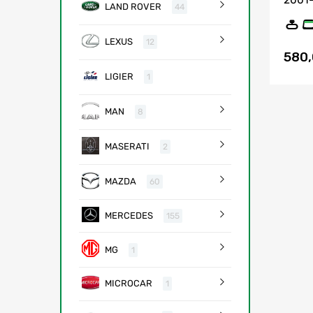
2001
LAND ROVER
44
LEXUS
12
580
LIGIER
1
MAN
8
MASERATI
2
MAZDA
60
MERCEDES
155
MG
1
MICROCAR
1