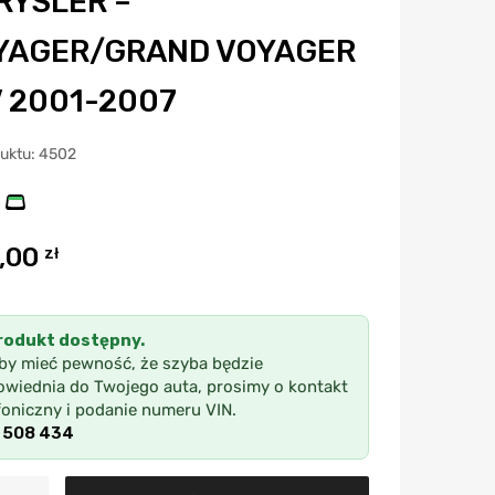
RYSLER –
YAGER/GRAND VOYAGER
V 2001-2007
duktu: 4502
,00
zł
rodukt dostępny.
by mieć pewność, że szyba będzie
wiednia do Twojego auta, prosimy o kontakt
foniczny i podanie numeru VIN.
 508 434
A