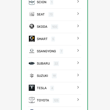
SCION
1
SEAT
73
SKODA
100
SMART
5
SSANGYONG
7
SUBARU
22
SUZUKI
19
TESLA
4
TOYOTA
125