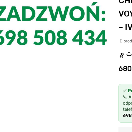
CH
VO
– I
ID pro
680
✅
P
📞 A
odpo
tele
698