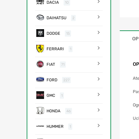
DACIA
10
DAIHATSU
2
DODGE
15
OP
FERRARI
1
OP
FIAT
71
Ate
FORD
227
Pa
GMC
1
Og
HONDA
46
Uc
HUMMER
1