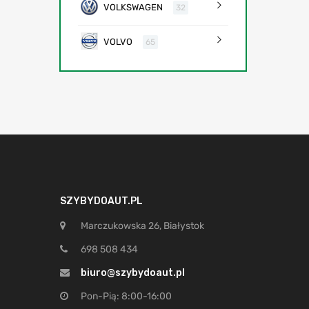
VOLKSWAGEN
32
VOLVO
65
SZYBYDOAUT.PL
Marczukowska 26, Białystok
698 508 434
biuro@szybydoaut.pl
Pon-Pią: 8:00-16:00