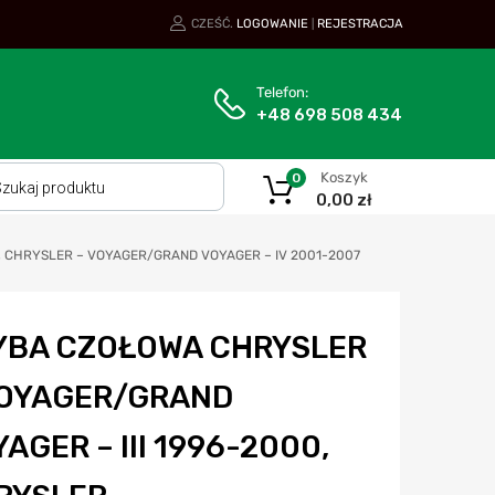
CZEŚĆ.
LOGOWANIE
REJESTRACJA
|
Telefon:
+48 698 508 434
Koszyk
0
0,00
zł
, CHRYSLER – VOYAGER/GRAND VOYAGER – IV 2001-2007
YBA CZOŁOWA CHRYSLER
VOYAGER/GRAND
AGER – III 1996-2000,