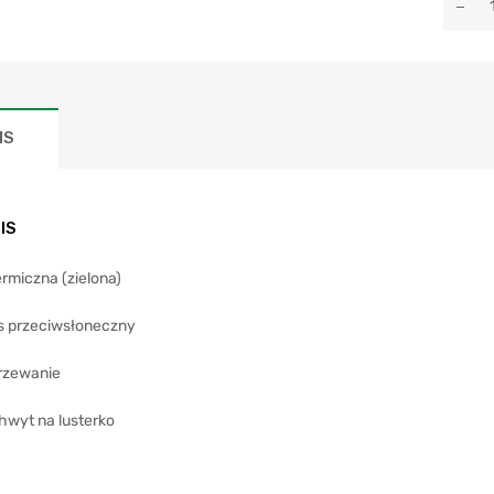
IS
IS
rmiczna (zielona)
s przeciwsłoneczny
rzewanie
hwyt na lusterko