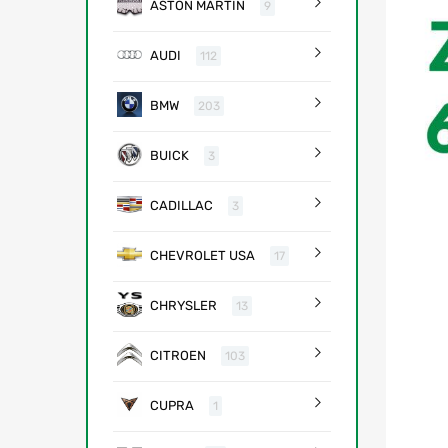
ASTON MARTIN
9
AUDI
112
BMW
203
BUICK
3
CADILLAC
3
CHEVROLET USA
17
CHRYSLER
13
CITROEN
103
CUPRA
1