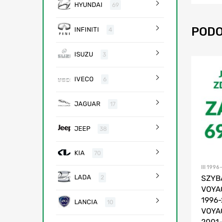
HYUNDAI
69
PODO
INFINITI
4
ISUZU
3
IVECO
6
JAGUAR
17
JEEP
38
KIA
70
III 199
LADA
2
SZYB
VOYA
1996
LANCIA
10
VOYA