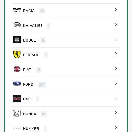
DACIA
10
DAIHATSU
2
DODGE
15
FERRARI
1
FIAT
71
FORD
227
GMC
1
HONDA
46
HUMMER
1