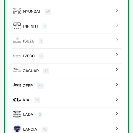
HYUNDAI
69
INFINITI
4
ISUZU
3
IVECO
6
JAGUAR
17
JEEP
38
KIA
70
LADA
2
LANCIA
10