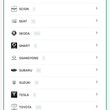
SCION
1
SEAT
73
SKODA
100
SMART
5
SSANGYONG
7
SUBARU
22
SUZUKI
19
TESLA
4
TOYOTA
125