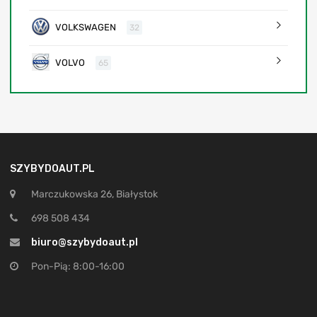
VOLKSWAGEN
32
VOLVO
65
SZYBYDOAUT.PL
Marczukowska 26, Białystok
698 508 434
biuro@szybydoaut.pl
Pon-Pią: 8:00-16:00