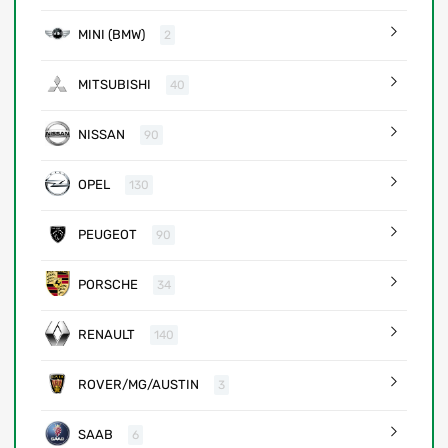
MINI (BMW)
2
MITSUBISHI
40
NISSAN
90
OPEL
130
PEUGEOT
90
PORSCHE
34
RENAULT
140
ROVER/MG/AUSTIN
3
SAAB
6