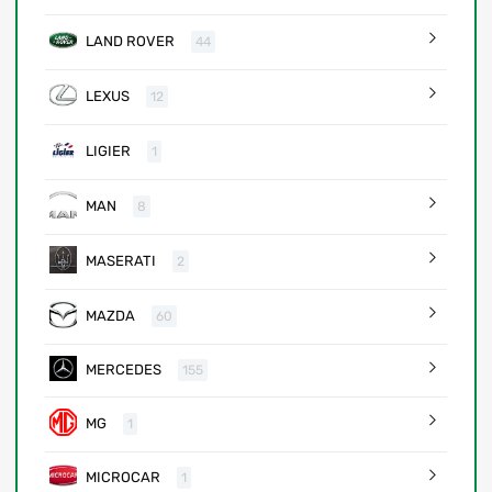
LAND ROVER
44
LEXUS
12
LIGIER
1
MAN
8
MASERATI
2
MAZDA
60
MERCEDES
155
MG
1
MICROCAR
1