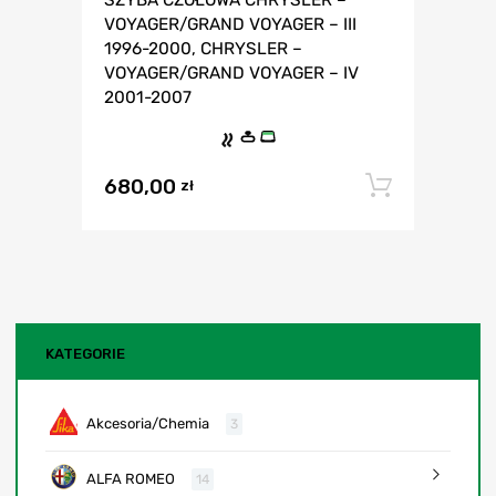
VOYAGER/GRAND VOYAGER – III
1996-2000, CHRYSLER –
VOYAGER/GRAND VOYAGER – IV
2001-2007
680,00
Dodaj 
zł
KATEGORIE
Akcesoria/Chemia
3
ALFA ROMEO
14