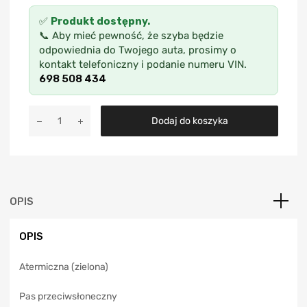
✅
Produkt dostępny.
📞 Aby mieć pewność, że szyba będzie
odpowiednia do Twojego auta, prosimy o
kontakt telefoniczny i podanie numeru VIN.
698 508 434
A
Dodaj do koszyka
l
t
e
r
n
a
OPIS
t
i
OPIS
v
e
Atermiczna (zielona)
:
Pas przeciwsłoneczny