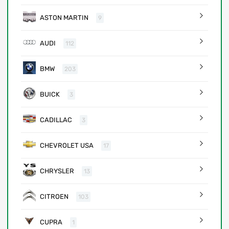
ASTON MARTIN
9
AUDI
112
BMW
203
BUICK
3
CADILLAC
3
CHEVROLET USA
17
CHRYSLER
13
CITROEN
103
CUPRA
1