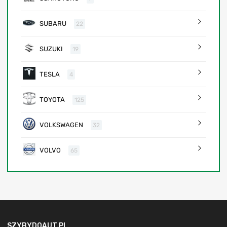
SUBARU
22
SUZUKI
19
TESLA
4
TOYOTA
125
VOLKSWAGEN
32
VOLVO
65
SZYBYDOAUT.PL