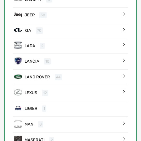
JEEP
38
KIA
70
LADA
2
LANCIA
10
LAND ROVER
44
LEXUS
12
LIGIER
1
MAN
8
MASERATI
2