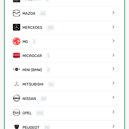
MAZDA
60
MERCEDES
155
MG
1
MICROCAR
1
MINI (BMW)
2
MITSUBISHI
40
NISSAN
90
OPEL
130
PEUGEOT
90