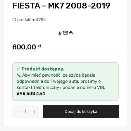
FIESTA – MK7 2008-2019
ID produktu: 4784
VIN
800,00
zł
✅
Produkt dostępny.
📞 Aby mieć pewność, że szyba będzie
odpowiednia do Twojego auta, prosimy o
kontakt telefoniczny i podanie numeru VIN.
698 508 434
A
Dodaj do koszyka
l
t
e