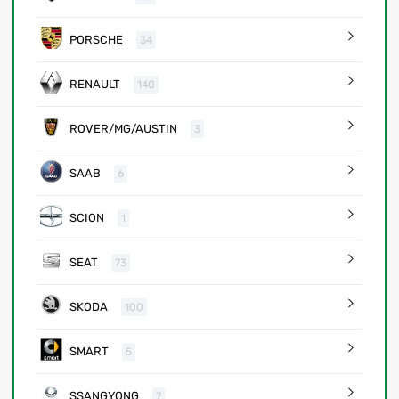
PORSCHE
34
RENAULT
140
ROVER/MG/AUSTIN
3
SAAB
6
SCION
1
SEAT
73
SKODA
100
SMART
5
SSANGYONG
7