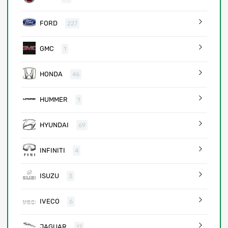
FORD
227
GMC
1
HONDA
46
HUMMER
1
HYUNDAI
69
INFINITI
4
ISUZU
3
IVECO
6
JAGUAR
17