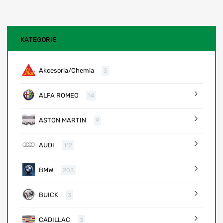
KATEGORIE
Akcesoria/Chemia
3
ALFA ROMEO
14
ASTON MARTIN
9
AUDI
112
BMW
203
BUICK
3
CADILLAC
3