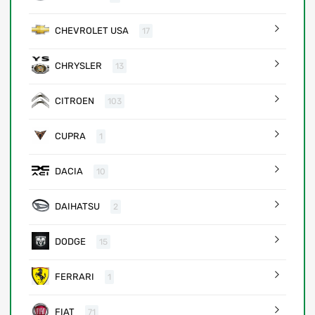
CHEVROLET USA
17
CHRYSLER
13
CITROEN
103
CUPRA
1
DACIA
10
DAIHATSU
2
DODGE
15
FERRARI
1
FIAT
71