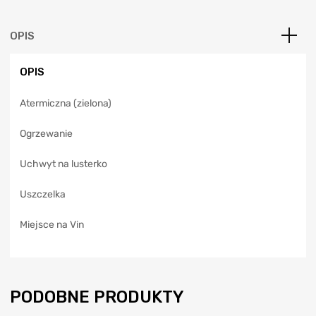
r
n
a
OPIS
t
i
OPIS
v
e
Atermiczna (zielona)
:
Ogrzewanie
Uchwyt na lusterko
Uszczelka
Miejsce na Vin
PODOBNE PRODUKTY